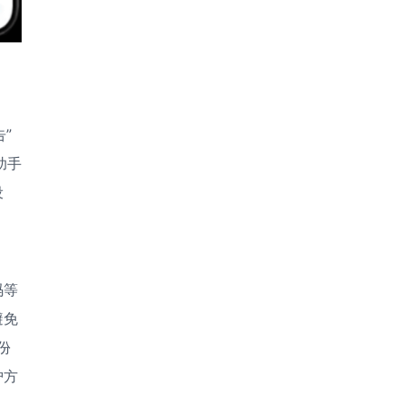
”
助手
设
码等
避免
份
护方