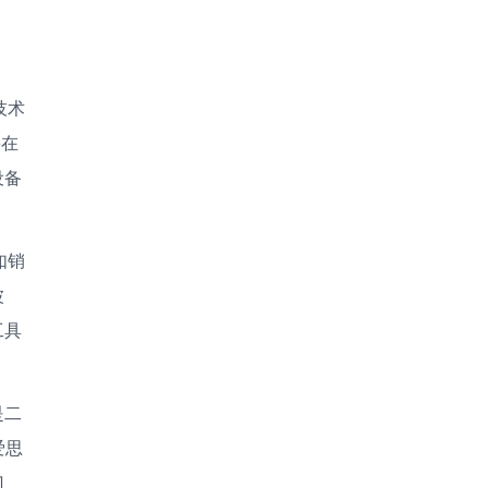
技术
果在
设备
如销
波
工具
是二
爱思
门