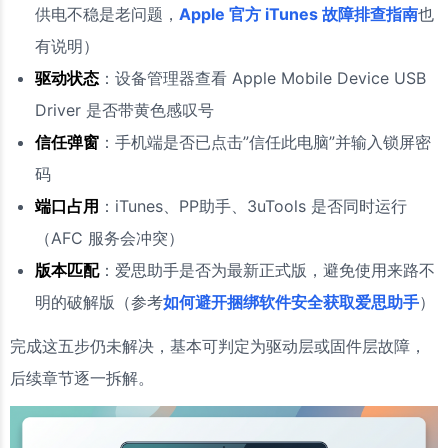
供电不稳是老问题，
Apple 官方 iTunes 故障排查指南
也
有说明）
驱动状态
：设备管理器查看 Apple Mobile Device USB
Driver 是否带黄色感叹号
信任弹窗
：手机端是否已点击”信任此电脑”并输入锁屏密
码
端口占用
：iTunes、PP助手、3uTools 是否同时运行
（AFC 服务会冲突）
版本匹配
：爱思助手是否为最新正式版，避免使用来路不
明的破解版（参考
如何避开捆绑软件安全获取爱思助手
）
完成这五步仍未解决，基本可判定为驱动层或固件层故障，
后续章节逐一拆解。