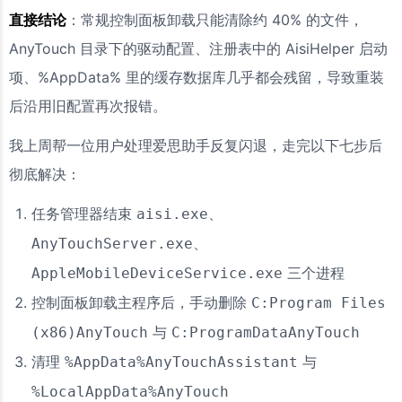
直接结论
：常规控制面板卸载只能清除约 40% 的文件，
AnyTouch 目录下的驱动配置、注册表中的 AisiHelper 启动
项、%AppData% 里的缓存数据库几乎都会残留，导致重装
后沿用旧配置再次报错。
我上周帮一位用户处理爱思助手反复闪退，走完以下七步后
彻底解决：
任务管理器结束
、
aisi.exe
、
AnyTouchServer.exe
三个进程
AppleMobileDeviceService.exe
控制面板卸载主程序后，手动删除
C:Program Files
与
(x86)AnyTouch
C:ProgramDataAnyTouch
清理
与
%AppData%AnyTouchAssistant
%LocalAppData%AnyTouch