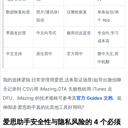
数据恢复粒度
照片/通讯录/
仅整机恢复
单条短信/单
短信
个 App
界面友好度
中文向导式
极简但反直觉
专业向,学习
成本高
中文支持
原生简中
官方简中
繁中为主,简
中机翻
我的选择逻辑:日常管理用爱思,法务取证场景(如导出微信聊
天记录到 CSV)用 iMazing,OTA 失败救砖用 iTunes 走
DFU。iMazing 的技术规格可参考其
官方 Guides 文档
。延
伸阅读:爱思助手真的比其他工具好用吗?
爱思助手安全性与隐私风险的 4 个必须