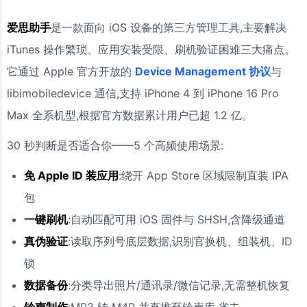
爱思助手
是一款面向 iOS 设备的第三方管理工具,主要解决
iTunes 操作繁琐、应用安装受限、刷机验证困难三大痛点。
它通过 Apple 官方开放的
Device Management 协议
与
libimobiledevice 通信,支持 iPhone 4 到 iPhone 16 Pro
Max 全系机型,根据官方数据累计用户已超 1.2 亿。
30 秒判断是否适合你——5 个高频使用场景:
免 Apple ID 装应用
:绕开 App Store 区域限制直装 IPA
包
一键刷机
:自动匹配可用 iOS 固件与 SHSH,含降级通道
真伪验证
:读取序列号底层数据,识别官换机、组装机、ID
锁
数据备份
:分类导出照片/通讯录/微信记录,无需整机恢复