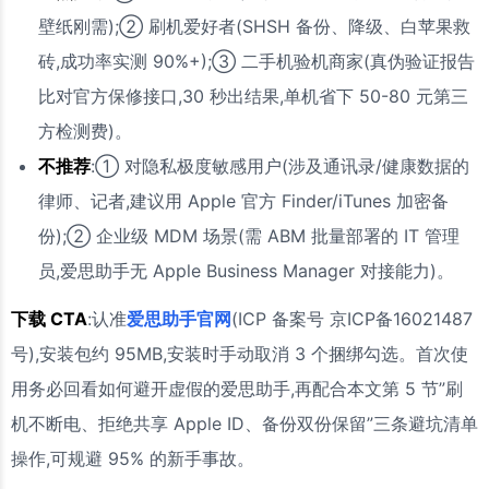
壁纸刚需);② 刷机爱好者(SHSH 备份、降级、白苹果救
砖,成功率实测 90%+);③ 二手机验机商家(真伪验证报告
比对官方保修接口,30 秒出结果,单机省下 50-80 元第三
方检测费)。
不推荐
:① 对隐私极度敏感用户(涉及通讯录/健康数据的
律师、记者,建议用 Apple 官方 Finder/iTunes 加密备
份);② 企业级 MDM 场景(需 ABM 批量部署的 IT 管理
员,爱思助手无 Apple Business Manager 对接能力)。
下载 CTA
:认准
爱思助手官网
(ICP 备案号 京ICP备16021487
号),安装包约 95MB,安装时手动取消 3 个捆绑勾选。首次使
用务必回看如何避开虚假的爱思助手,再配合本文第 5 节”刷
机不断电、拒绝共享 Apple ID、备份双份保留”三条避坑清单
操作,可规避 95% 的新手事故。