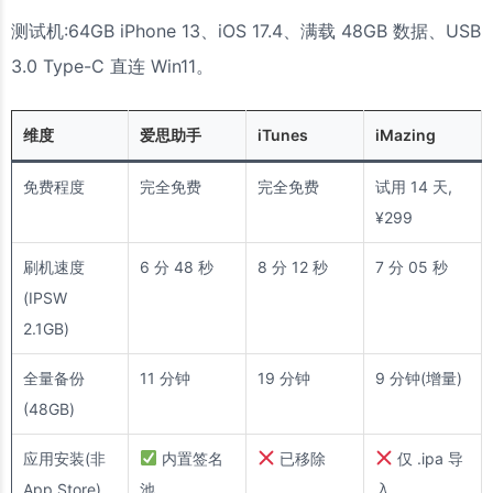
测试机:64GB iPhone 13、iOS 17.4、满载 48GB 数据、USB
3.0 Type-C 直连 Win11。
维度
爱思助手
iTunes
iMazing
免费程度
完全免费
完全免费
试用 14 天,
¥299
刷机速度
6 分 48 秒
8 分 12 秒
7 分 05 秒
(IPSW
2.1GB)
全量备份
11 分钟
19 分钟
9 分钟(增量)
(48GB)
应用安装(非
内置签名
已移除
仅 .ipa 导
App Store)
池
入