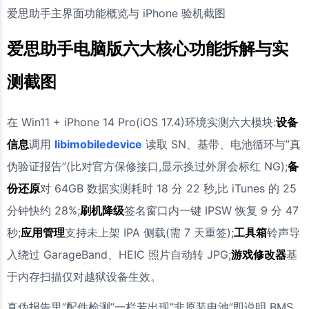
爱思助手主界面功能概览与 iPhone 验机截图
爱思助手电脑版六大核心功能拆解与实
测截图
在 Win11 + iPhone 14 Pro(iOS 17.4)环境实测六大模块:
设备
信息
调用
libimobiledevice
读取 SN、基带、电池循环与”真
伪验证报告”(比对官方保修接口,显示换过外屏会标红 NG);
备
份还原
对 64GB 数据实测耗时 18 分 22 秒,比 iTunes 的 25
分钟快约 28%;
刷机降级
签名窗口内一键 IPSW 恢复 9 分 47
秒;
应用管理
支持未上架 IPA 侧载(需 7 天重签);
工具箱
铃声导
入绕过 GarageBand、HEIC 照片自动转 JPG;
游戏修改器
基
于内存扫描仅对越狱设备生效。
真伪报告里”配件检测”一栏若出现”非原装电池”即说明 BMS