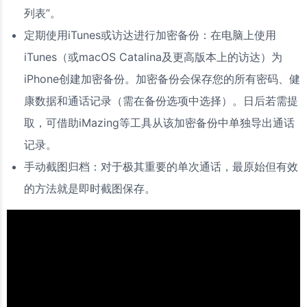
列表”。
定期使用iTunes或访达进行加密备份：在电脑上使用
iTunes（或macOS Catalina及更高版本上的访达）为
iPhone创建加密备份。加密备份会保存您的所有密码、健
康数据和通话记录（需在备份选项中选择）。日后若需提
取，可借助iMazing等工具从该加密备份中单独导出通话
记录。
手动截图归档：对于极其重要的单次通话，最原始但有效
的方法就是即时截图保存。