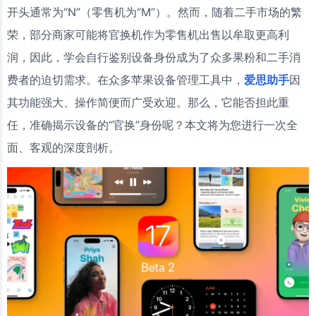
开头通常为“N”（零售机为“M”）。然而，随着二手市场的繁
荣，部分商家可能将官换机作为零售机出售以牟取更高利
润，因此，学会自行鉴别设备身份成为了众多果粉和二手消
费者的迫切需求。在众多苹果设备管理工具中，
爱思助手
因
其功能强大、操作简便而广受欢迎。那么，它能否担此重
任，准确揭示设备的“官换”身份呢？本文将为您进行一次全
面、客观的深度剖析。