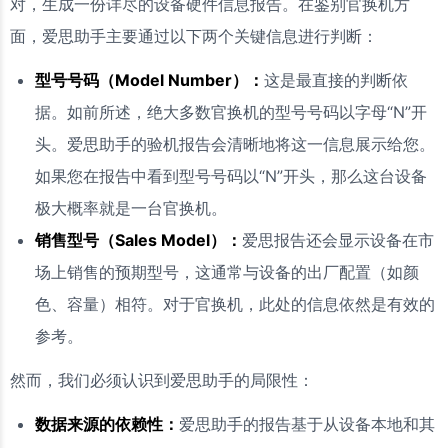
对，生成一份详尽的设备硬件信息报告。在鉴别官换机方
面，爱思助手主要通过以下两个关键信息进行判断：
型号号码（Model Number）：
这是最直接的判断依
据。如前所述，绝大多数官换机的型号号码以字母“N”开
头。爱思助手的验机报告会清晰地将这一信息展示给您。
如果您在报告中看到型号号码以“N”开头，那么这台设备
极大概率就是一台官换机。
销售型号（Sales Model）：
爱思报告还会显示设备在市
场上销售的预期型号，这通常与设备的出厂配置（如颜
色、容量）相符。对于官换机，此处的信息依然是有效的
参考。
然而，我们必须认识到爱思助手的局限性：
数据来源的依赖性：
爱思助手的报告基于从设备本地和其