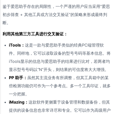
鉴于爱思助手存在的局限性，一个严谨的用户应当采用“爱思
初步筛查 + 其他工具或方法交叉验证”的策略来形成最终判
断。
利用其他第三方工具进行交叉验证：
iTools：
这是一款与爱思助手类似的经典PC端管理软
件。同样地，它可以读取设备的型号号码等基本信息。将
iTools显示的信息与爱思助手的结果进行比对，若两者均
显示型号号码以“N”开头，则结果的可信度将大大增强。
PP 助手：
虽然其主流业务有所调整，但其工具箱中的某
些检测功能仍可作为一个参考点。多一个工具印证，就多
一分把握。
iMazing：
这款软件更侧重于设备管理和数据备份，但其
提供的设备信息也非常详尽和专业。它可以作为高级用户