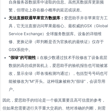
自身服务器数据库中读取的信息。虽然其数据库更新频
繁，但理论上存在极小概率的延迟或误差。
无法直接联通苹果官方数据库：
爱思助手并非苹果官方工
具，它无法直接访问苹果最核心、最权威的GSX（Global
Service Exchange）全球服务数据库。设备的详细维
修、更换记录（即判断是否为官换机的最铁证）仅存于
GSX系统中。
“假绿”的可能性：
在极少数通过技术手段修改了设备底层
数据的高仿或拼装机上，爱思助手的验机报告也可能被篡
改，显示全绿（即各项检测均通过），包括型号号码也可
能被修改为“M”开头。这种现象被称为“假绿”，会误导用
户。
因此，爱思助手的结论是一个极其重要且高可信度的参考，
但如果您需要进行关乎重大交易的、绝对准确的判断，则需