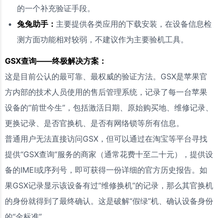
的一个补充验证手段。
兔兔助手：
主要提供各类应用的下载安装，在设备信息检
测方面功能相对较弱，不建议作为主要验机工具。
GSX查询——终极解决方案：
这是目前公认的最可靠、最权威的验证方法。GSX是苹果官
方内部的技术人员使用的售后管理系统，记录了每一台苹果
设备的“前世今生”，包括激活日期、原始购买地、维修记录、
更换记录、是否官换机、是否有网络锁等所有信息。
普通用户无法直接访问GSX，但可以通过在淘宝等平台寻找
提供“GSX查询”服务的商家（通常花费十至二十元），提供设
备的IMEI或序列号，即可获得一份详细的官方历史报告。如
果GSX记录显示该设备有过“维修换机”的记录，那么其官换机
的身份就得到了最终确认。这是破解“假绿”机、确认设备身份
的“金标准”。