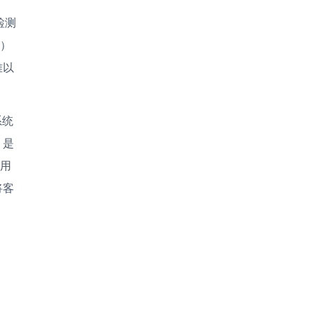
检测
中）
难以
系统
？是
，用
将客