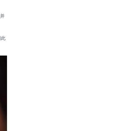
胁并
因此