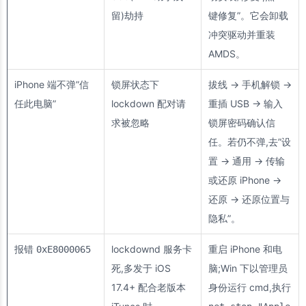
留)劫持
键修复”。它会卸载
冲突驱动并重装
AMDS。
iPhone 端不弹”信
锁屏状态下
拔线 → 手机解锁 →
任此电脑”
lockdown 配对请
重插 USB → 输入
求被忽略
锁屏密码确认信
任。若仍不弹,去”设
置 → 通用 → 传输
或还原 iPhone →
还原 → 还原位置与
隐私”。
报错
lockdownd 服务卡
重启 iPhone 和电
0xE8000065
死,多发于 iOS
脑;Win 下以管理员
17.4+ 配合老版本
身份运行 cmd,执行