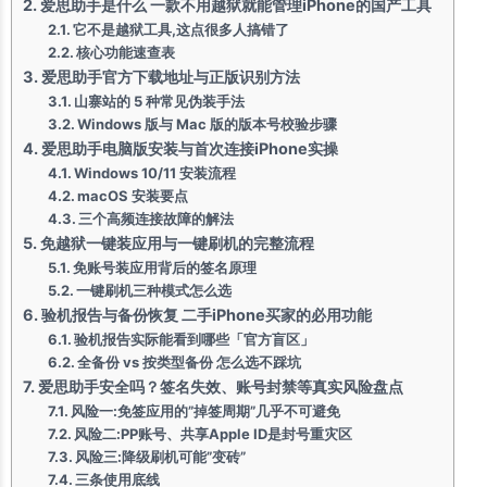
爱思助手是什么 一款不用越狱就能管理iPhone的国产工具
它不是越狱工具,这点很多人搞错了
核心功能速查表
爱思助手官方下载地址与正版识别方法
山寨站的 5 种常见伪装手法
Windows 版与 Mac 版的版本号校验步骤
爱思助手电脑版安装与首次连接iPhone实操
Windows 10/11 安装流程
macOS 安装要点
三个高频连接故障的解法
免越狱一键装应用与一键刷机的完整流程
免账号装应用背后的签名原理
一键刷机三种模式怎么选
验机报告与备份恢复 二手iPhone买家的必用功能
验机报告实际能看到哪些「官方盲区」
全备份 vs 按类型备份 怎么选不踩坑
爱思助手安全吗？签名失效、账号封禁等真实风险盘点
风险一:免签应用的”掉签周期”几乎不可避免
风险二:PP账号、共享Apple ID是封号重灾区
风险三:降级刷机可能”变砖”
三条使用底线