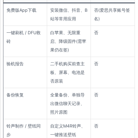
免费版App下载
安装微信、抖音、B
否(爱思共享账号签
站等常用应用
名)
一键刷机 / DFU救
白苹果、无限重
否
砖
启、降级固件(需苹
果仍在签)
验机报告
二手机购买前查主
否
板、屏幕、电池是
否原装
备份恢复
全量备份、单独导
否
出微信聊天记录、
照片原图
铃声制作 / 壁纸同
自定义M4R铃声、
否
步
一键推送壁纸