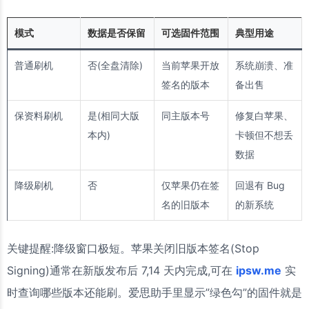
模式
数据是否保留
可选固件范围
典型用途
普通刷机
否(全盘清除)
当前苹果开放
系统崩溃、准
签名的版本
备出售
保资料刷机
是(相同大版
同主版本号
修复白苹果、
本内)
卡顿但不想丢
数据
降级刷机
否
仅苹果仍在签
回退有 Bug
名的旧版本
的新系统
关键提醒:降级窗口极短。苹果关闭旧版本签名(Stop
Signing)通常在新版发布后 7,14 天内完成,可在
ipsw.me
实
时查询哪些版本还能刷。爱思助手里显示”绿色勾”的固件就是