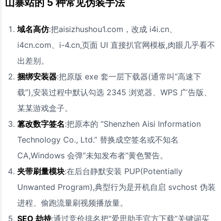
山寨站的 5 种常见伪装手法
域名高仿
:把aisizhushou1.com，改成 i4i.cn、
i4cn.com、i-4.cn,页面 UI 直接扒官网模板,肉眼几乎看不
出差别。
捆绑安装器
:把原版 exe 套一层下载器(通常叫”高速下
载”),安装过程中默认勾选 2345 浏览器、WPS 广告版、
某某游戏盒子。
篡改数字签名
:把原本的 “Shenzhen Aisi Information
Technology Co., Ltd.” 替换成空签名或不知名
CA,Windows 会弹”未知发布者”黄色警告。
夹带刷量模块
:在后台静默安装 PUP(Potentially
Unwanted Program),典型行为是开机自启 svchost 伪装
进程、偷跑流量刷视频播放量。
SEO 劫持
:通过竞价排名把”爱思助手官方下载”关键词买