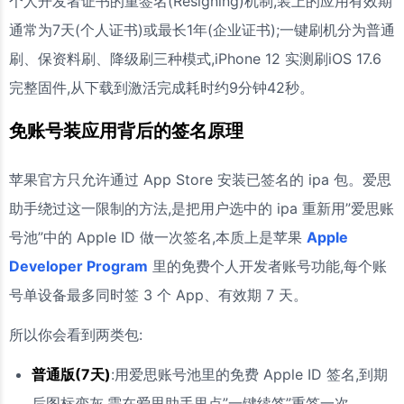
个人开发者证书的重签名(Resigning)机制,装上的应用有效期
通常为7天(个人证书)或最长1年(企业证书);一键刷机分为普通
刷、保资料刷、降级刷三种模式,iPhone 12 实测刷iOS 17.6
完整固件,从下载到激活完成耗时约9分钟42秒。
免账号装应用背后的签名原理
苹果官方只允许通过 App Store 安装已签名的 ipa 包。爱思
助手绕过这一限制的方法,是把用户选中的 ipa 重新用”爱思账
号池”中的 Apple ID 做一次签名,本质上是苹果
Apple
Developer Program
里的免费个人开发者账号功能,每个账
号单设备最多同时签 3 个 App、有效期 7 天。
所以你会看到两类包:
普通版(7天)
:用爱思账号池里的免费 Apple ID 签名,到期
后图标变灰,需在爱思助手里点”一键续签”重签一次。