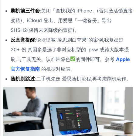
刷机前三件套
:关闭「查找我的 iPhone」(否则激活锁直接
变砖)、iCloud 登出、用爱思「一键备份」导出
SHSH2(保留未来降级的票据)。
反直觉提醒
:论坛里喊”爱思刷白苹果”的案例,我复盘过
20+ 例,真因多是选了非对应机型的 ipsw 或跨大版本强
刷,与工具无关。认准带绿色
的固件即可。参考
Apple
官方恢复指南
的机型对应表。
验机别跳过
:二手机先走 爱思验机流程,再考虑刷机动作。