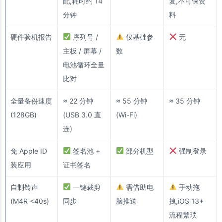
配,耗时约 14
复,不可保资
分钟
料
硬件验机报告
序列号 /
仅基础参
无
主板 / 屏幕 /
数
电池循环全量
比对
全量备份速度
≈ 22 分钟
≈ 55 分钟
≈ 35 分钟
(128GB)
(USB 3.0 直
(Wi-Fi)
连)
免 Apple ID
签名池 +
部分机型
强制登录
装应用
证书签名
自制铃声
一键裁剪
需借助电
手动拖
(M4R <40s)
同步
脑推送
拽,iOS 13+
流程繁琐