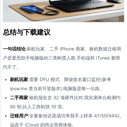
总结与下载建议
一句话结论
:刷机玩家、二手 iPhone 商家、换机数据迁移用
户是爱思助手电脑版的三类刚需人群,手机端和 iTunes 都替
代不了。
刷机玩家
:需要 DFU 模式、降级签名窗口监控(参考
ipsw.me 查当前可签版本),电脑版是唯一出路。
二手商家
:验机报告含 32 项硬件比对,我实测单台检测约
90 秒,比人工拆机快 10 倍。
迁移用户
:全量备份还原成功率我手上样本 47/50(94%),
远高于 iCloud 的跨运营商体验。