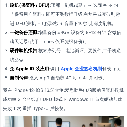
刷机(保资料 / DFU)
:顶部「刷机越狱」→ 选固件 → 勾
「保留用户资料」即可不丢数据升级;白苹果或变砖则需
进 DFU(关机 + 电源3秒 + 音量下10秒)走深度刷机。
一键备份还原
:增量备份,64GB 设备约 8–12 分钟,含微信
聊天记录(优于 iTunes 仅系统级备份)。
硬件验机报告
:核对序列号、电池循环、更换件,二手机避
坑必做。
免 Apple ID 装应用
:调用
Apple 企业签名机制
侧载 ipa。
自制铃声
:拖入 mp3 自动剪 40 秒 m4r 并同步。
我在 iPhone 12(iOS 16.5)实测:爱思助手电脑版的保资料刷机
成功率 3 台全绿,但 DFU 模式下 Windows 11 首次驱动加载
失败 1 次,重插 Type-C 后恢复。