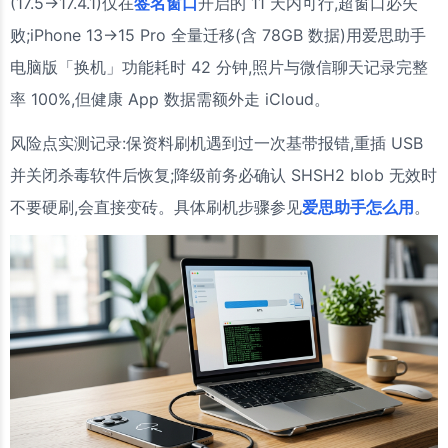
(17.5→17.4.1)仅在
签名窗口
开启的 11 天内可行,超窗口必失
败;iPhone 13→15 Pro 全量迁移(含 78GB 数据)用爱思助手
电脑版「换机」功能耗时 42 分钟,照片与微信聊天记录完整
率 100%,但健康 App 数据需额外走 iCloud。
风险点实测记录:保资料刷机遇到过一次基带报错,重插 USB
并关闭杀毒软件后恢复;降级前务必确认 SHSH2 blob 无效时
不要硬刷,会直接变砖。具体刷机步骤参见
爱思助手怎么用
。