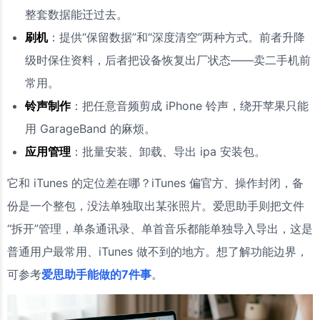
整套数据能迁过去。
刷机
：提供“保留数据”和“深度清空”两种方式。前者升降
级时保住资料，后者把设备恢复出厂状态——卖二手机前
常用。
铃声制作
：把任意音频剪成 iPhone 铃声，绕开苹果只能
用 GarageBand 的麻烦。
应用管理
：批量安装、卸载、导出 ipa 安装包。
它和 iTunes 的定位差在哪？iTunes 偏官方、操作封闭，备
份是一个整包，没法单独取出某张照片。爱思助手则把文件
“拆开”管理，单条通讯录、单首音乐都能单独导入导出，这是
普通用户最常用、iTunes 做不到的地方。想了解功能边界，
可参考
爱思助手能做的7件事
。