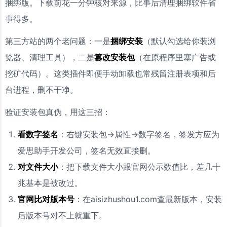
捆绑版。下载前花一分钟核对来源，比事后清理捆绑软件省
事得多。
第三方站的两个老问题：一是
捆绑安装
（默认勾选给你装浏
览器、清理工具），二是
篡改安装包
（在原程序里塞广告或
挖矿代码）。这类插件即便手动卸载也常残留注册表项和后
台进程，删不干净。
验证安装包真伪，用这三招：
看数字签名
：右键安装包→属性→数字签名，签发方应为
爱思助手开发公司，签名无效直接删。
对文件大小
：把下载文件大小跟官网公示数值比，差几十
兆基本是被改过。
官网比对版本号
：在aisizhushou1.com查最新版本，安装
后版本号对不上就重下。