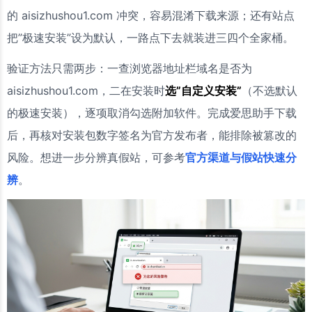
的 aisizhushou1.com 冲突，容易混淆下载来源；还有站点
把”极速安装”设为默认，一路点下去就装进三四个全家桶。
验证方法只需两步：一查浏览器地址栏域名是否为
aisizhushou1.com，二在安装时
选”自定义安装”
（不选默认
的极速安装），逐项取消勾选附加软件。完成爱思助手下载
后，再核对安装包数字签名为官方发布者，能排除被篡改的
风险。想进一步分辨真假站，可参考
官方渠道与假站快速分
辨
。