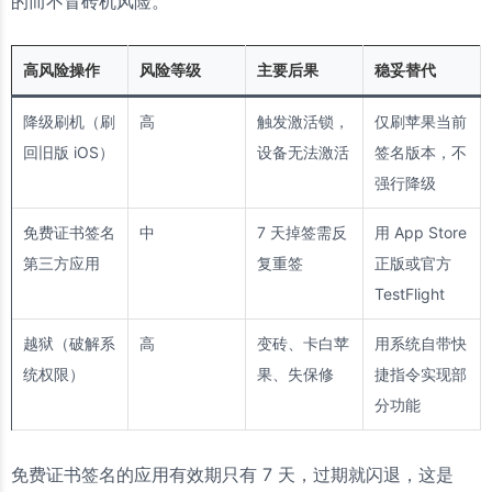
的而不冒砖机风险。
高风险操作
风险等级
主要后果
稳妥替代
降级刷机（刷
高
触发激活锁，
仅刷苹果当前
回旧版 iOS）
设备无法激活
签名版本，不
强行降级
免费证书签名
中
7 天掉签需反
用 App Store
第三方应用
复重签
正版或官方
TestFlight
越狱（破解系
高
变砖、卡白苹
用系统自带快
统权限）
果、失保修
捷指令实现部
分功能
免费证书签名的应用有效期只有 7 天，过期就闪退，这是