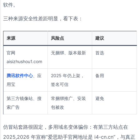
软件。
三种来源安全性差距明显，看下表：
来源
风险点
建议
官网
无捆绑、版本最新
首选
aisizhushou1.com
腾讯软件中心
、应
2025 年仍上架，
备用
用宝
签名可信
第三方镜像站、搜
常捆绑推广、安装
避免
索广告
包被改
仿冒站套路很固定，多用域名变体骗你：有第三方站点在
2025,2026 年宣称”爱思助手官网地址是 i4-cn.cn”，与真正